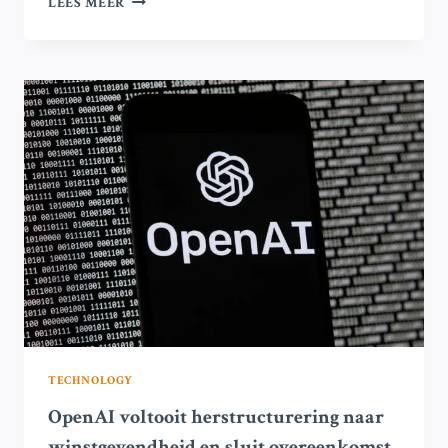
LEES MEER
VAN
MICROBIELE
NETWERKEN
VERMINDERT
LANGDURIGE
KOOLSTOFEMISSIES
IN
DE
BODEM
DOOR
OPWARMING,
BLIJKT
UIT
TIENJARIGE
STUDIE
TECHNOLOGY
OpenAI voltooit herstructurering naar
winstgevendheid en sluit overeenkomst