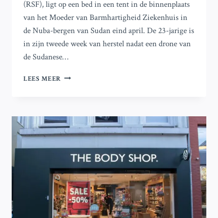
(RSF), ligt op een bed in een tent in de binnenplaats
van het Moeder van Barmhartigheid Ziekenhuis in
de Nuba-bergen van Sudan eind april. De 23-jarige is
in zijn tweede week van herstel nadat een drone van
de Sudanese…
BINNEN
LEES MEER
DE
NUBA-
BERGEN:
DE
ALLIANTIE
DIE
DE
BURGEROORLOG
IN
SOEDAN
HERVORMT