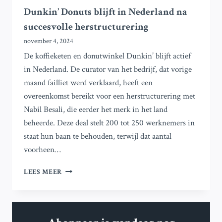
Dunkin’ Donuts blijft in Nederland na
succesvolle herstructurering
november 4, 2024
De koffieketen en donutwinkel Dunkin’ blijft actief
in Nederland. De curator van het bedrijf, dat vorige
maand failliet werd verklaard, heeft een
overeenkomst bereikt voor een herstructurering met
Nabil Besali, die eerder het merk in het land
beheerde. Deze deal stelt 200 tot 250 werknemers in
staat hun baan te behouden, terwijl dat aantal
voorheen…
DUNKIN’
LEES MEER
DONUTS
BLIJFT
IN
NEDERLAND
NA