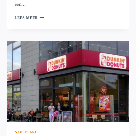
een…
DETAILHANDELKETENS
LEES MEER
KIEZEN
VOOR
GEPLANDE
FAILLISSEMENTEN
VOOR
HERSTRUCTURERING
NEDERLAND