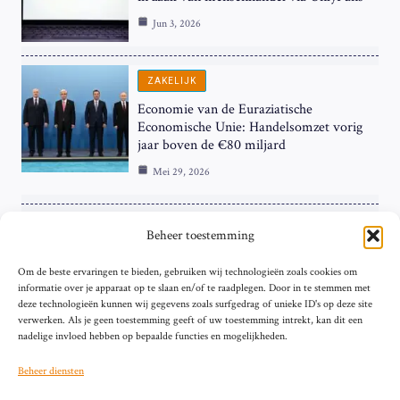
Jun 3, 2026
ZAKELIJK
Economie van de Euraziatische
Economische Unie: Handelsomzet vorig
jaar boven de €80 miljard
Mei 29, 2026
ZAKELIJK
Beheer toestemming
ECB Renteverhoging in de Schijnwerpers:
Om de beste ervaringen te bieden, gebruiken wij technologieën zoals cookies om
Hardnekkige Inflatie bij de ‘Grote Vier’
informatie over je apparaat op te slaan en/of te raadplegen. Door in te stemmen met
van de Eurozone
deze technologieën kunnen wij gegevens zoals surfgedrag of unieke ID's op deze site
Mei 29, 2026
verwerken. Als je geen toestemming geeft of uw toestemming intrekt, kan dit een
nadelige invloed hebben op bepaalde functies en mogelijkheden.
Beheer diensten