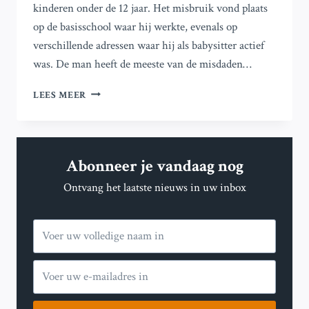
kinderen onder de 12 jaar. Het misbruik vond plaats
op de basisschool waar hij werkte, evenals op
verschillende adressen waar hij als babysitter actief
was. De man heeft de meeste van de misdaden…
MEDEWERKER
LEES MEER
BASISSCHOOL
HELMOND
VERDACHT
VAN
Abonneer je vandaag nog
SEKSUEEL
MISBRUIK
Ontvang het laatste nieuws in uw inbox
VAN
20
KINDEREN