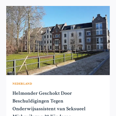
INTREKKEN
VAN
ONDERWIJSASSISTENT
BESCHULDIGD
VAN
KINDERSEKSMISBRUIK
NEDERLAND
Helmonder Geschokt Door
Beschuldigingen Tegen
Onderwijsassistent van Seksueel