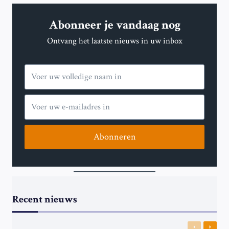
DE
VIERINGEN
Abonneer je vandaag nog
VAN
MOSLIMS
Ontvang het laatste nieuws in uw inbox
IN
AFRIKA
TIJDENS
DE
HEILIGE
MAAND
EN
EID
Abonneren
Recent nieuws