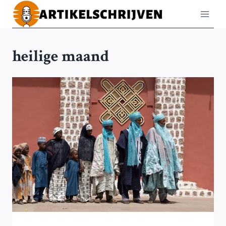
Doorgaan
naar
inhoud
heilige maand