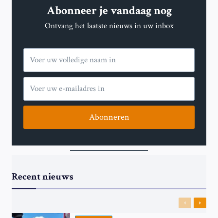
Abonneer je vandaag nog
LIEF
EN
Ontvang het laatste nieuws in uw inbox
LEED;
HOOPT
OP
RECORDAANTAL
REIZIGERS
Abonneren
Recent nieuws
Previous
Next