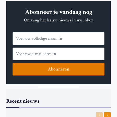
LICHT
KUNNEN
Abonneer je vandaag nog
WATER
VAN
Ontvang het laatste nieuws in uw inbox
SCHADELIJKE
ALGENBLOEI
ONTGIFTEN
Abonneren
Recent nieuws