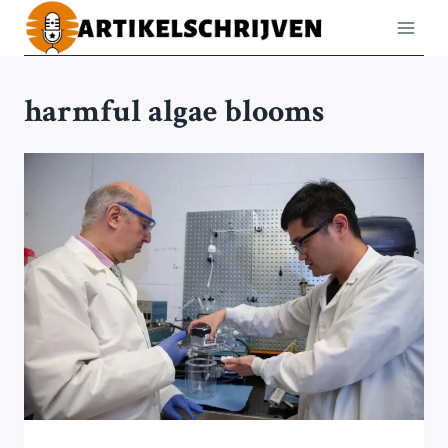
Doorgaan
naar
inhoud
harmful algae blooms