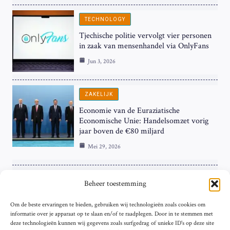
TECHNOLOGY
Tjechische politie vervolgt vier personen
in zaak van mensenhandel via OnlyFans
Jun 3, 2026
ZAKELIJK
Economie van de Euraziatische
Economische Unie: Handelsomzet vorig
jaar boven de €80 miljard
Mei 29, 2026
ZAKELIJK
Beheer toestemming
ECB Renteverhoging in de Schijnwerpers:
Om de beste ervaringen te bieden, gebruiken wij technologieën zoals cookies om
Hardnekkige Inflatie bij de ‘Grote Vier’
informatie over je apparaat op te slaan en/of te raadplegen. Door in te stemmen met
van de Eurozone
deze technologieën kunnen wij gegevens zoals surfgedrag of unieke ID's op deze site