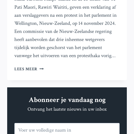
Pati Maori, Rawiri Waititi, geven een verklaring af
aan verslaggevers na een protest in het parlement in
Wellington, Nieuw-Zeeland, op 14 november 2024.
Een commissie van de Nieuw-Zeelandse regering
heeft aanbevolen dat drie inheemse wetgevers
tijdelijk worden geschorst van het parlement
vanwege het uitvoeren van een protesthaka vorig…
NIEUW-
LEES MEER
ZEELAND
BESPREEKT
SCHORSINGEN
VAN
Abonneer je vandaag nog
MAORI-
WETGEVERS
Ontvang het laatste nieuws in uw inbox
OM
PROTESTHAKA