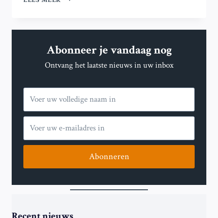
LEES MEER
CHINESE
HACKINGGROEP
‘SALT
TYPHOON’
Abonneer je vandaag nog
VERANTWOORDELIJK
VOOR
Ontvang het laatste nieuws in uw inbox
GROTE
METADATA-
DIEFSTAL
Abonneren
Recent nieuws