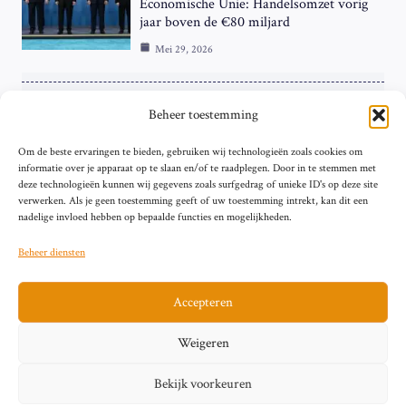
Economische Unie: Handelsomzet vorig
jaar boven de €80 miljard
Mei 29, 2026
ZAKELIJK
Beheer toestemming
ECB Renteverhoging in de Schijnwerpers:
Om de beste ervaringen te bieden, gebruiken wij technologieën zoals cookies om
Hardnekkige Inflatie bij de ‘Grote Vier’
informatie over je apparaat op te slaan en/of te raadplegen. Door in te stemmen met
van de Eurozone
deze technologieën kunnen wij gegevens zoals surfgedrag of unieke ID's op deze site
Mei 29, 2026
verwerken. Als je geen toestemming geeft of uw toestemming intrekt, kan dit een
nadelige invloed hebben op bepaalde functies en mogelijkheden.
Beheer diensten
Accepteren
Sitemap
Contact
Privacybeleid (EU)
Impressum
Weigeren
Cookiebeleid (EU)
Bekijk voorkeuren
© 2026 artikelschrijven.nl