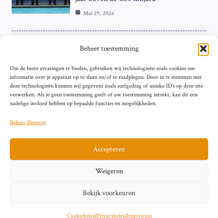
Mei 29, 2026
ZAKELIJK
Beheer toestemming
ECB Renteverhoging in de Schijnwerpers:
Om de beste ervaringen te bieden, gebruiken wij technologieën zoals cookies om
Hardnekkige Inflatie bij de ‘Grote Vier’
informatie over je apparaat op te slaan en/of te raadplegen. Door in te stemmen met
van de Eurozone
deze technologieën kunnen wij gegevens zoals surfgedrag of unieke ID's op deze site
Mei 29, 2026
verwerken. Als je geen toestemming geeft of uw toestemming intrekt, kan dit een
nadelige invloed hebben op bepaalde functies en mogelijkheden.
Beheer diensten
Accepteren
Sitemap
Contact
Privacybeleid (EU)
Impressum
Weigeren
Cookiebeleid (EU)
Bekijk voorkeuren
© 2026 artikelschrijven.nl
Cookiebeleid
Privacybeleid
Impressum