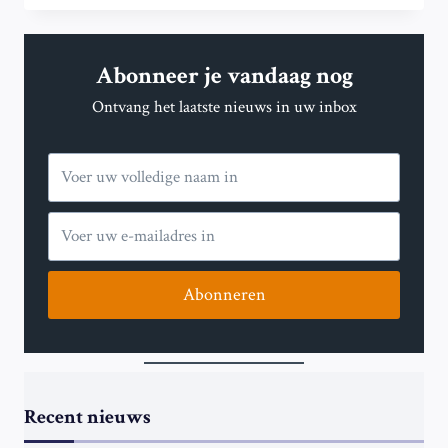
BELANGRIJKE
OVEREENKOMST
MET
Abonneer je vandaag nog
QATAR
AIRWAYS
Ontvang het laatste nieuws in uw inbox
TERWIJL
TRUMP
DE
BANDEN
MET
DE
GOLF
VERSTERKT
Abonneren
Recent nieuws