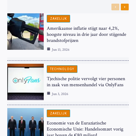
Previous
Next
ZAKELIJK
Amerikaanse inflatie stijgt naar 4,2%,
hoogste niveau in drie jaar door stijgende
brandstofprijzen
Jun 13, 2026
TECHNOLOGY
Tjechische politie vervolgt vier personen
in zaak van mensenhandel via OnlyFans
Jun 3, 2026
ZAKELIJK
Economie van de Euraziatische
Economische Unie: Handelsomzet vorig
jaar boven de €80 miljard