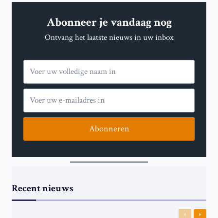
MET
BERICHTEN
Abonneer je vandaag nog
OP
’TOXISCH
Ontvang het laatste nieuws in uw inbox
MEDIAPLATFORM’
X
Abonneren
Recent nieuws