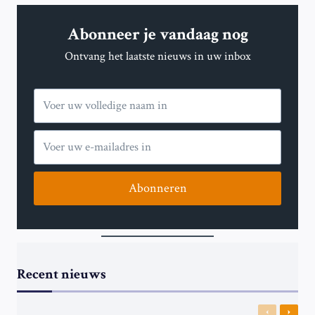
ROTTERDAM
ALS
Abonneer je vandaag nog
GASTSTAD
VOOR
Ontvang het laatste nieuws in uw inbox
GROEPSFASE
EK
2029
Abonneren
Recent nieuws