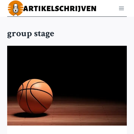
Doorgaan
naar
inhoud
group stage