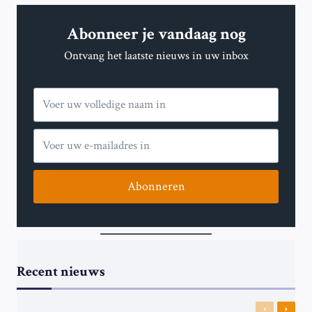
TOEKOMST
BIJ
Abonneer je vandaag nog
REAL
MADRID,
Ontvang het laatste nieuws in uw inbox
MAAR
VERWIJST
NAAR
ALONSO
EN
‘GROOT
CLUB’
Abonneren
Recent nieuws