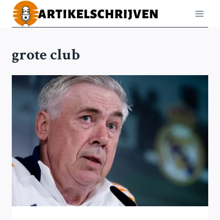
Doorgaan
naar
inhoud
grote club