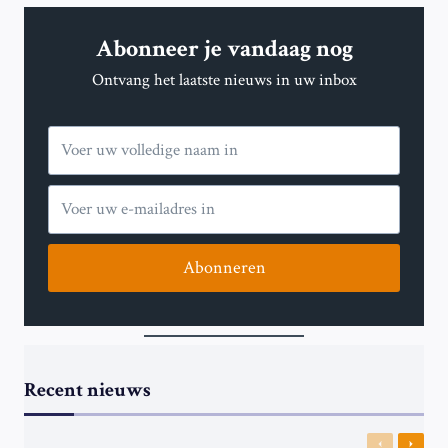
HAFTAR
VAN
Abonneer je vandaag nog
LIBIË
VAN
Ontvang het laatste nieuws in uw inbox
GEZAMENLIJKE
GRENSAANVAL
MET
RSF
Abonneren
Recent nieuws