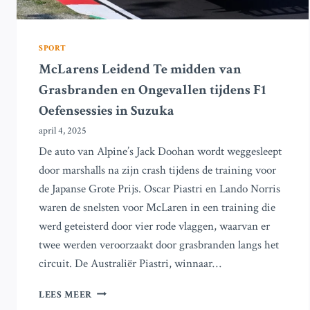
SPORT
McLarens Leidend Te midden van
Grasbranden en Ongevallen tijdens F1
Oefensessies in Suzuka
april 4, 2025
De auto van Alpine’s Jack Doohan wordt weggesleept
door marshalls na zijn crash tijdens de training voor
de Japanse Grote Prijs. Oscar Piastri en Lando Norris
waren de snelsten voor McLaren in een training die
werd geteisterd door vier rode vlaggen, waarvan er
twee werden veroorzaakt door grasbranden langs het
circuit. De Australiër Piastri, winnaar…
MCLARENS
LEES MEER
LEIDEND