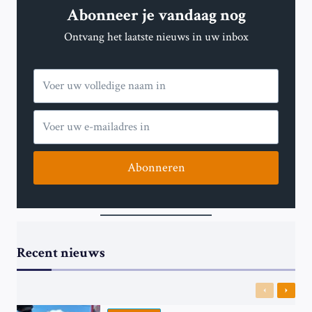
Abonneer je vandaag nog
20-
SECONDENBARRIÈRE
Ontvang het laatste nieuws in uw inbox
OP
DE
200
METER
SPRINT
Abonneren
Recent nieuws
Previous
Next