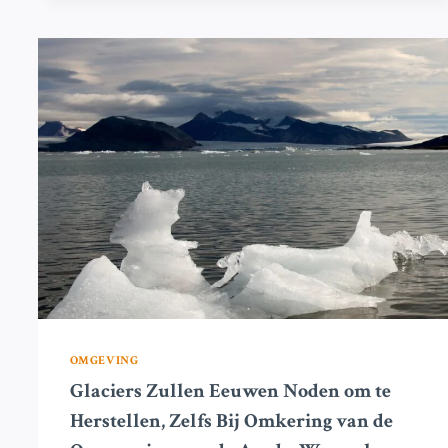
VAN
DE
GLETSJERS
OP
ONGEREPT
SUB-
ANTARCTISCH
EILAND
OMGEVING
Glaciers Zullen Eeuwen Noden om te
Herstellen, Zelfs Bij Omkering van de