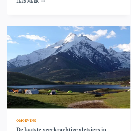
LEES MEER
IN
GEVAAR:
STUDIE
WAARSCHUWT
VOOR
AFNAME
VAN
HUN
VERMOGEN
OM
DE
OMLIGGENDE
LUCHT
TE
KOELEN
OMGEVING
De laatste veerkrachtige gletsjers in