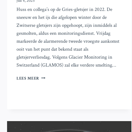
juli 4, 2025
Huss en collega’s op de Gries-gletsjer in 2022. De
sneeuw en het ijs die afgelopen winter door de
Zwitserse gletsjers zijn opgehoopt, zijn inmiddels al
gesmolten, aldus een monitoringsdienst. Vrijdag
markeerde de alarmerende tweede vroegste aankomst
ooit van het punt dat bekend staat als
gletsjerverliesdag. Volgens Glacier Monitoring in
Switzerland (GLAMOS) zal elke verdere smelting…
SMELTENDE
LEES MEER
ZWITSERSE
GLETSJERS
BEREIKEN
VROEGTIJDIG
JAARLIJKSE
GRENS