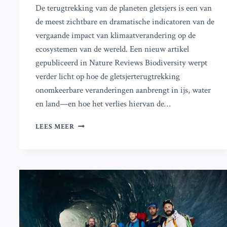
De terugtrekking van de planeten gletsjers is een van
de meest zichtbare en dramatische indicatoren van de
vergaande impact van klimaatverandering op de
ecosystemen van de wereld. Een nieuw artikel
gepubliceerd in Nature Reviews Biodiversity werpt
verder licht op hoe de gletsjerterugtrekking
onomkeerbare veranderingen aanbrengt in ijs, water
en land—en hoe het verlies hiervan de…
GLETSJERS
LEES MEER
SMELTEN
SNELLER
DAN
OOIT,
WAT
BEDREIGINGEN
VOOR
BIODIVERSITEIT
EN