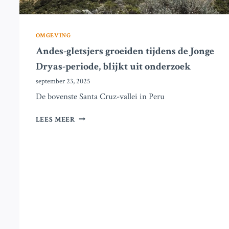
OMGEVING
Andes-gletsjers groeiden tijdens de Jonge
Dryas-periode, blijkt uit onderzoek
september 23, 2025
De bovenste Santa Cruz-vallei in Peru
ANDES-
LEES MEER
GLETSJERS
GROEIDEN
TIJDENS
DE
JONGE
DRYAS-
PERIODE,
BLIJKT
UIT
ONDERZOEK