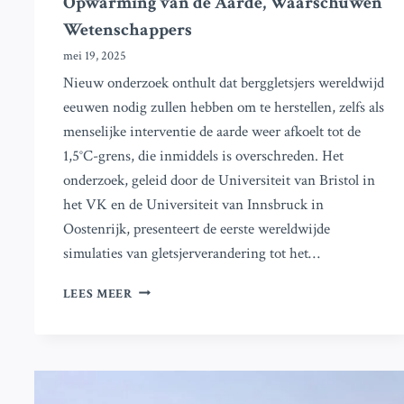
Opwarming van de Aarde, Waarschuwen
Wetenschappers
mei 19, 2025
Nieuw onderzoek onthult dat berggletsjers wereldwijd
eeuwen nodig zullen hebben om te herstellen, zelfs als
menselijke interventie de aarde weer afkoelt tot de
1,5°C-grens, die inmiddels is overschreden. Het
onderzoek, geleid door de Universiteit van Bristol in
het VK en de Universiteit van Innsbruck in
Oostenrijk, presenteert de eerste wereldwijde
simulaties van gletsjerverandering tot het…
GLACIERS
LEES MEER
ZULLEN
EEUWEN
NODEN
OM
TE
HERSTELLEN,