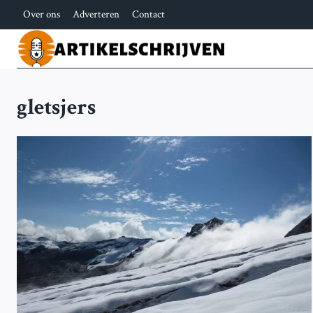
Doorgaan
Over ons
Adverteren
Contact
naar
inhoud
gletsjers