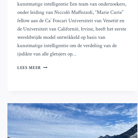
kunstmatige intelligentie Een team van onderzoekers,
onder leiding van Niccolò Maffezzoli, “Marie Curie”
fellow aan de Ca’ Foscari Universiteit van Venetië en
de Universiteit van Californië, Irvine, heeft het eerste
wereldwijde model ontwikkeld op basis van
kunstmatige intelligentie om de verdeling van de
ijsdikte van alle gletsjers op…
EERSTE
LEES MEER
MACHINE
LEARNING-
MODEL
ONTWIKKELD
VOOR
HET
BEREKENEN
VAN
HET
VOLUME
VAN