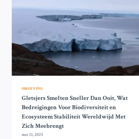
ZELFS
BIJ
OMKERING
VAN
DE
OPWARMING
VAN
DE
AARDE,
WAARSCHUWEN
WETENSCHAPPERS
OMGEVING
Gletsjers Smelten Sneller Dan Ooit, Wat
Bedreigingen Voor Biodiversiteit en
Ecosysteem Stabiliteit Wereldwijd Met
Zich Meebrengt
mei 13, 2025