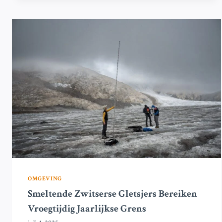
GLETSJERS
IN
TAJIKISTAN:
AANVULLEN
VAN
JARENLANGE
ONTBREKENDE
GEGEVENS
OMGEVING
Smeltende Zwitserse Gletsjers Bereiken
Vroegtijdig Jaarlijkse Grens