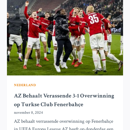
UITSCHAKELING
IN
DE
CHAMPIONS
LEAGUE
NEDERLAND
AZ Behaalt Verassende 3-1 Overwinning
op Turkse Club Fenerbahçe
november 8, 2024
AZ behaalt verrassende overwinning op Fenerbahçe
in UEFA Europa League AZ heeft op donderdag een