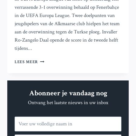
verrassende 3-1 overwinning behaald op Fenerbahçe
in de UEFA Europa League. Twee doelpunten van
jeugdspelers van de Alkmaarse club hielpen het team
aan de overwinning tegen de Turkse ploeg. Invaller
Ro-Zangelo Daal opende de score in de tweede helft
tijdens…
AZ
LEES MEER
BEHAALT
VERASSENDE
3-
1
Abonneer je vandaag nog
OVERWINNING
OP
Ontvang het laatste nieuws in uw inbox
TURKSE
CLUB
FENERBAHÇE