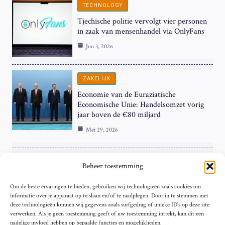
TECHNOLOGY
Tjechische politie vervolgt vier personen
in zaak van mensenhandel via OnlyFans
Jun 3, 2026
ZAKELIJK
Economie van de Euraziatische
Economische Unie: Handelsomzet vorig
jaar boven de €80 miljard
Mei 29, 2026
ZAKELIJK
Beheer toestemming
ECB Renteverhoging in de Schijnwerpers:
Om de beste ervaringen te bieden, gebruiken wij technologieën zoals cookies om
Hardnekkige Inflatie bij de ‘Grote Vier’
informatie over je apparaat op te slaan en/of te raadplegen. Door in te stemmen met
van de Eurozone
deze technologieën kunnen wij gegevens zoals surfgedrag of unieke ID's op deze site
Mei 29, 2026
verwerken. Als je geen toestemming geeft of uw toestemming intrekt, kan dit een
nadelige invloed hebben op bepaalde functies en mogelijkheden.