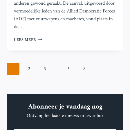
anderen gewond geraakt. De aanval, uitgevoerd door
vermoedelijke leden van de Allied Democratic Forces
(ADF) met vuurwapens en machetes, vond plaats in
de…
MINSTENS
LEES MEER
38
DODEN
BIJ
AANVAL
Paginanavigatie
Volgende
1
2
3
…
5
OP
KERK
pagina
IN
HET
OOSTEN
VAN
Abonneer je vandaag nog
DE
DR
Ontvang het laatste nieuws in uw inbox
CONGO