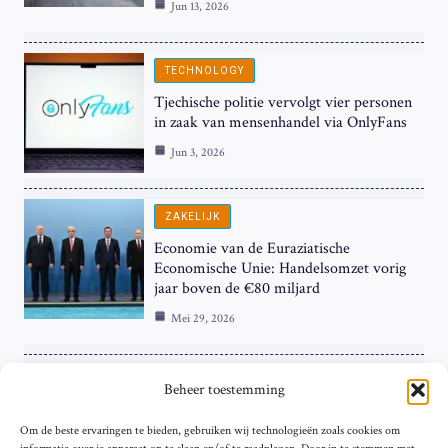
Jun 13, 2026
TECHNOLOGY
Tjechische politie vervolgt vier personen
in zaak van mensenhandel via OnlyFans
Jun 3, 2026
ZAKELIJK
Economie van de Euraziatische
Economische Unie: Handelsomzet vorig
jaar boven de €80 miljard
Mei 29, 2026
ZAKELIJK
Beheer toestemming
ECB Renteverhoging in de Schijnwerpers:
Om de beste ervaringen te bieden, gebruiken wij technologieën zoals cookies om
Hardnekkige Inflatie bij de ‘Grote Vier’