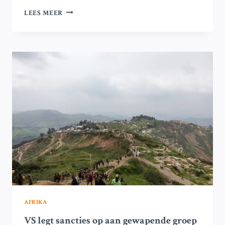
M23-
LEES MEER
VREDESGESPREKKEN
IN
DE
DR
CONGO
IN
DOHA
VASTGELOPEN:
WAT
NU?
AFRIKA
VS legt sancties op aan gewapende groep