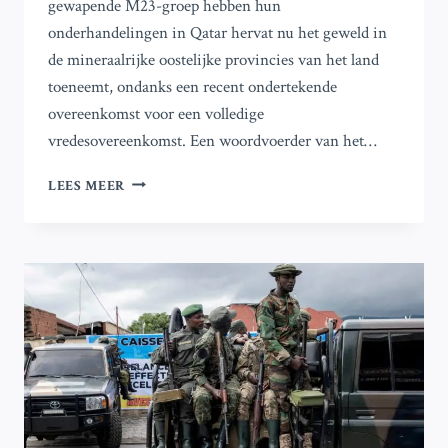
gewapende M23-groep hebben hun
onderhandelingen in Qatar hervat nu het geweld in
de mineraalrijke oostelijke provincies van het land
toeneemt, ondanks een recent ondertekende
overeenkomst voor een volledige
vredesovereenkomst. Een woordvoerder van het…
DR
LEES MEER
CONGO:
M23-
REBELLEN
HERVATTEN
GESPREKKEN
IN
QATAR
NA
HERNIEUWD
GEWELD
IN
HET