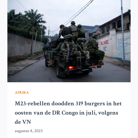
AAN
GEWAPENDE
GROEP
IN
DR
CONGO
VANWEGE
ILLEGALE
MIJNBOUW
EN
TEST
VAN
WAPENSTILSTAND
AFRIKA
M23-rebellen doodden 319 burgers in het
oosten van de DR Congo in juli, volgens
de VN
augustus 8, 2025