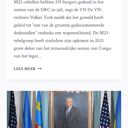
M23-rebellen hebben 319 burgers gedood in het
oosten van de DRC in juli, zegt de VN De VN-
rechters Volker Turk meldt dat het geweld heeft
geleid tot “een van de grootste gedocumenteerde
dodentallen” ondanks een wapenstilstand. De M23-
rebelgroep heeft sindsdien zijn opkomst in 2021
grote delen van het mineraalrijke oosten van Congo
van het leger…
M23-
LEES MEER
REBELLEN
DOODDEN
319
BURGERS
IN
HET
OOSTEN
VAN
DE
DR