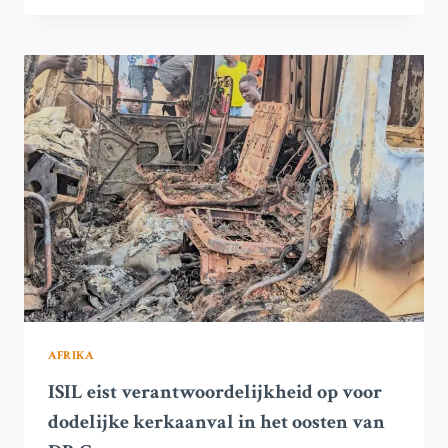
EEN
TOENEMENDE
BEDREIGING
IN
DE
DR
CONGO
EN
OOST-
AFRIKA?
AFRIKA
ISIL eist verantwoordelijkheid op voor
dodelijke kerkaanval in het oosten van