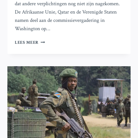
dat andere verplichtingen nog niet zijn nagekomen.
De Afrikaanse Unie, Qatar en de Verenigde Staten
namen deel aan de commissievergadering in
Washington op…
DR
LEES MEER
CONGO
EN
RWANDA
VOEREN
EERSTE
GESPREKKEN
SINDS
ONDERTEKENING
VAN
VREDESAKKOORD