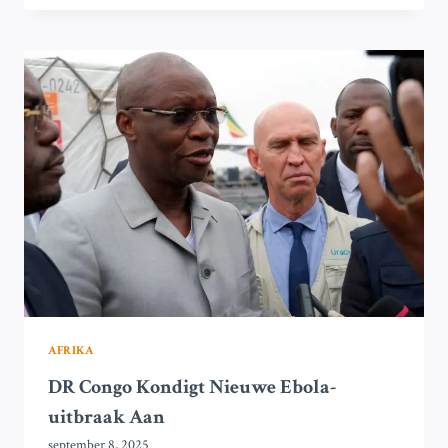
DAT
ALLE
PARTIJEN
IN
CONFLICT
IN
DR
CONGO
SCHULDIG
ZIJN
AAN
OORLOGSMISDADEN
AFRIKA
DR Congo Kondigt Nieuwe Ebola-
uitbraak Aan
september 8, 2025