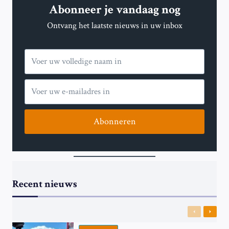
Abonneer je vandaag nog
OP
DAG
Ontvang het laatste nieuws in uw inbox
1.090
Abonneren
Recent nieuws
Previous
Next