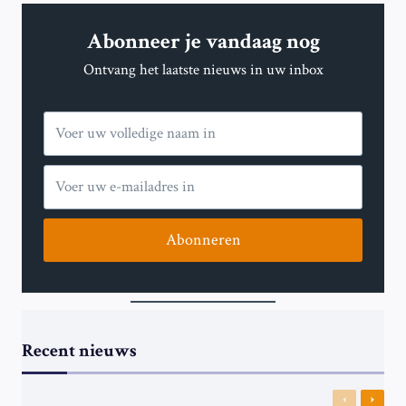
BELANGRIJKE
GEBEURTENISSEN
Abonneer je vandaag nog
OP
DAG
Ontvang het laatste nieuws in uw inbox
1.080
Abonneren
Recent nieuws