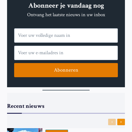
Abonneer je vandaag nog
BELANGRIJKE
GEBEURTENISSEN
Ontvang het laatste nieuws in uw inbox
OP
DAG
1.070
Abonneren
Recent nieuws
Previous
Next