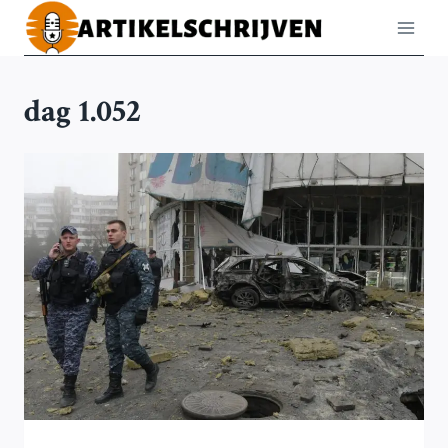
Doorgaan
naar
inhoud
dag 1.052