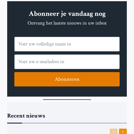
EN
OEKRAÏNE:
Abonneer je vandaag nog
BELANGRIJKE
GEBEURTENISSEN
Ontvang het laatste nieuws in uw inbox
OP
DAG
1.052
Abonneren
Recent nieuws