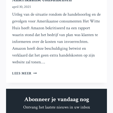
april 30, 2025
Uitleg van de situatie rondom de handelsoorlog en de
gevolgen voor Amerikaanse consumenten Het Witte
Huis heeft Amazon bekritiseerd na een rapport
waarin stond dat het bedrijf van plan was klanten te
informeren over de kosten van invoerrechten.
Amazon heeft deze beschuldiging betwist en
verklaard dat het geen extra handelskosten op zijn
website zal tonen….
TRUMP
LEES MEER
EN
AMAZON:
WAT
ER
Abonneer je vandaag nog
IS
GEBEURD
Ontvang het laatste nieuws in uw inbox
EN