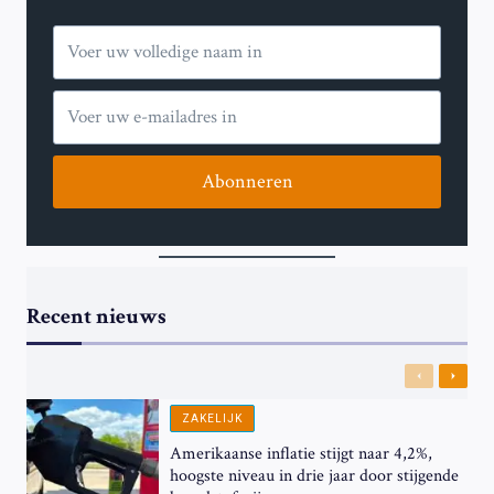
DE
IMPACT
VAN
ONLINE
IMPORT
DOOR
AMERIKAANSE
CONSUMENTEN
Abonneren
Recent nieuws
Previous
Next
ZAKELIJK
Amerikaanse inflatie stijgt naar 4,2%,
hoogste niveau in drie jaar door stijgende