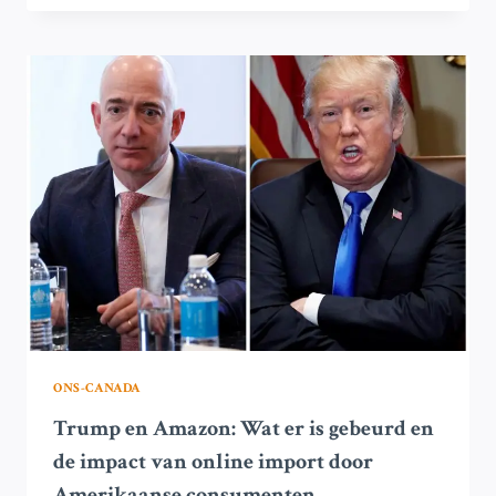
JURIDISCHE
STAPPEN
TEGEN
TARIEVEN
WEGENS
IMPACT
OP
AMERIKAANSE
CONSUMENTEN
ONS-CANADA
Trump en Amazon: Wat er is gebeurd en
de impact van online import door
Amerikaanse consumenten