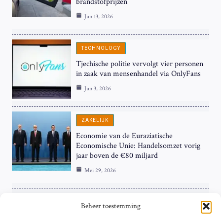
brandstofprijzen
Jun 13, 2026
TECHNOLOGY
Tjechische politie vervolgt vier personen
in zaak van mensenhandel via OnlyFans
Jun 3, 2026
ZAKELIJK
Economie van de Euraziatische
Economische Unie: Handelsomzet vorig
jaar boven de €80 miljard
Mei 29, 2026
ZAKELIJK
Beheer toestemming
ECB Renteverhoging in de Schijnwerpers: