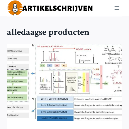
Doorgaan
naar
inhoud
alledaagse producten