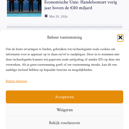
Economische Unie: Handelsomzet vorig
jaar boven de €80 miljard
Mei 29, 2026
ZAKELIJK
Beheer toestemming
ECB Renteverhoging in de Schijnwerpers:
Om de beste ervaringen te bieden, gebruiken wij technologieën zoals cookies om
Hardnekkige Inflatie bij de ‘Grote Vier’
informatie over je apparaat op te slaan en/of te raadplegen. Door in te stemmen met
van de Eurozone
deze technologieën kunnen wij gegevens zoals surfgedrag of unieke ID's op deze site
Mei 29, 2026
verwerken. Als je geen toestemming geeft of uw toestemming intrekt, kan dit een
nadelige invloed hebben op bepaalde functies en mogelijkheden.
Beheer diensten
Accepteren
Sitemap
Contact
Privacybeleid (EU)
Impressum
Weigeren
Cookiebeleid (EU)
Bekijk voorkeuren
© 2026 artikelschrijven.nl