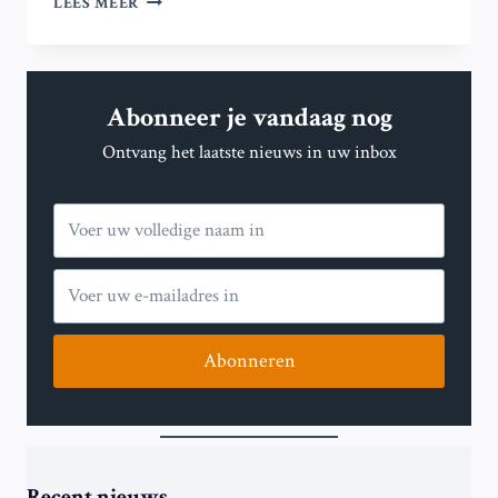
LEES MEER
‘TROJAANS
PAARD’:
ONDERZOEK
TOONT
Abonneer je vandaag nog
AAN
DAT
Ontvang het laatste nieuws in uw inbox
POLYMEREN
IN
ALLEDAAGSE
PRODUCTEN
KUNNEN
AFBREKEN
TOT
GIFTIGE
STOFFEN
Abonneren
Recent nieuws