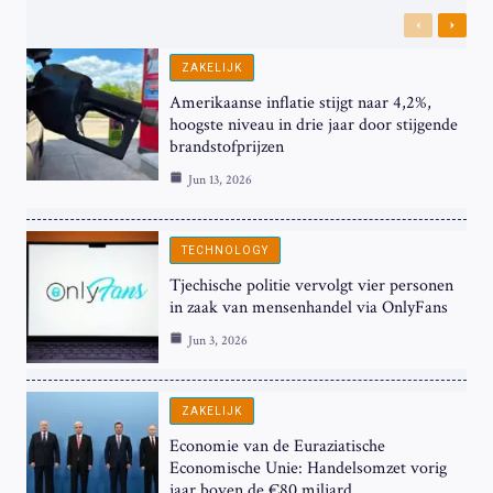
Previous
Next
ZAKELIJK
Amerikaanse inflatie stijgt naar 4,2%,
hoogste niveau in drie jaar door stijgende
brandstofprijzen
Jun 13, 2026
TECHNOLOGY
Tjechische politie vervolgt vier personen
in zaak van mensenhandel via OnlyFans
Jun 3, 2026
ZAKELIJK
Economie van de Euraziatische
Economische Unie: Handelsomzet vorig
jaar boven de €80 miljard