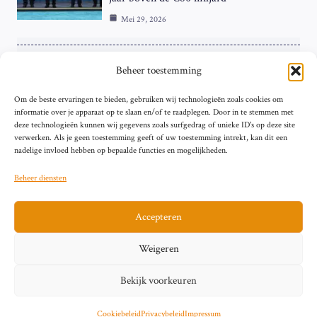
Mei 29, 2026
ZAKELIJK
Beheer toestemming
ECB Renteverhoging in de Schijnwerpers:
Om de beste ervaringen te bieden, gebruiken wij technologieën zoals cookies om
Hardnekkige Inflatie bij de ‘Grote Vier’
informatie over je apparaat op te slaan en/of te raadplegen. Door in te stemmen met
van de Eurozone
deze technologieën kunnen wij gegevens zoals surfgedrag of unieke ID's op deze site
Mei 29, 2026
verwerken. Als je geen toestemming geeft of uw toestemming intrekt, kan dit een
nadelige invloed hebben op bepaalde functies en mogelijkheden.
Beheer diensten
Accepteren
Sitemap
Contact
Privacybeleid (EU)
Impressum
Weigeren
Cookiebeleid (EU)
Bekijk voorkeuren
© 2026 artikelschrijven.nl
Cookiebeleid
Privacybeleid
Impressum