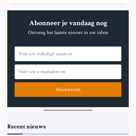
‘VERGROENING’
KAN
KLIMAAT
Abonneer je vandaag nog
VAN
HET
Ontvang het laatste nieuws in uw inbox
NOORDELIJK
HALFROND
BEÏNVLOEDEN,
BLIJKT
UIT
MODELSTUDIE
Abonneren
Recent nieuws