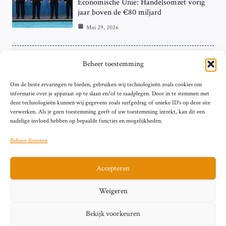
Economische Unie: Handelsomzet vorig
jaar boven de €80 miljard
Mei 29, 2026
ZAKELIJK
Beheer toestemming
ECB Renteverhoging in de Schijnwerpers:
Om de beste ervaringen te bieden, gebruiken wij technologieën zoals cookies om
Hardnekkige Inflatie bij de ‘Grote Vier’
informatie over je apparaat op te slaan en/of te raadplegen. Door in te stemmen met
van de Eurozone
deze technologieën kunnen wij gegevens zoals surfgedrag of unieke ID's op deze site
Mei 29, 2026
verwerken. Als je geen toestemming geeft of uw toestemming intrekt, kan dit een
nadelige invloed hebben op bepaalde functies en mogelijkheden.
Beheer diensten
Accepteren
Sitemap
Contact
Privacybeleid (EU)
Impressum
Weigeren
Cookiebeleid (EU)
Bekijk voorkeuren
© 2026 artikelschrijven.nl