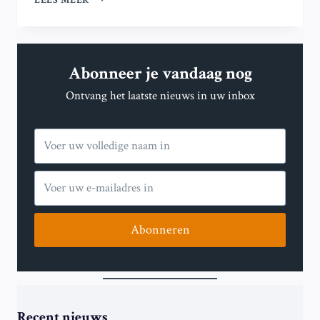
LEES MEER
AFGESTUDEERDEN
MET
EEN
MIGRANTENACHTERGROND
Abonneer je vandaag nog
VERDIENEN
MEER
Ontvang het laatste nieuws in uw inbox
DAN
NEDERLANDSE
MEDESTUDENTEN
Abonneren
Recent nieuws