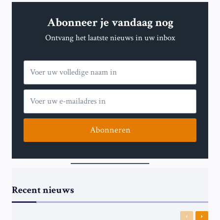
BRAZILIË’S
GROOTSTE
Abonneer je vandaag nog
TALENTEN,
NEEMT
Ontvang het laatste nieuws in uw inbox
AFSCHEID
VAN
HET
VOETBAL
Abonneren
Recent nieuws