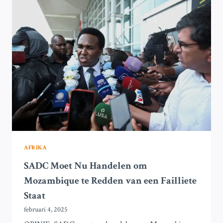
TE
HANDELEN
OM
EEN
NIEUW
CONFLICT
IN
DE
HOORN
VAN
AFRIKA
TE
VOORKOMEN
AFRIKA
SADC Moet Nu Handelen om
Mozambique te Redden van een Failliete
Staat
februari 4, 2025