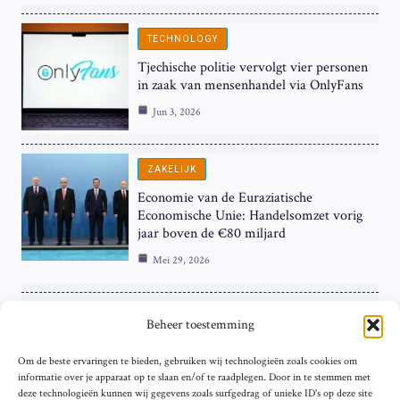
TECHNOLOGY
Tjechische politie vervolgt vier personen
in zaak van mensenhandel via OnlyFans
Jun 3, 2026
ZAKELIJK
Economie van de Euraziatische
Economische Unie: Handelsomzet vorig
jaar boven de €80 miljard
Mei 29, 2026
ZAKELIJK
Beheer toestemming
ECB Renteverhoging in de Schijnwerpers:
Om de beste ervaringen te bieden, gebruiken wij technologieën zoals cookies om
Hardnekkige Inflatie bij de ‘Grote Vier’
informatie over je apparaat op te slaan en/of te raadplegen. Door in te stemmen met
van de Eurozone
deze technologieën kunnen wij gegevens zoals surfgedrag of unieke ID's op deze site