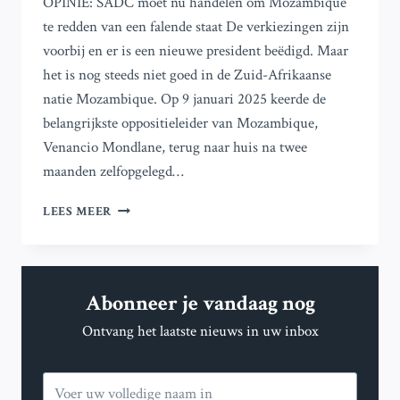
OPINIE: SADC moet nu handelen om Mozambique
te redden van een falende staat De verkiezingen zijn
voorbij en er is een nieuwe president beëdigd. Maar
het is nog steeds niet goed in de Zuid-Afrikaanse
natie Mozambique. Op 9 januari 2025 keerde de
belangrijkste oppositieleider van Mozambique,
Venancio Mondlane, terug naar huis na twee
maanden zelfopgelegd…
SADC
LEES MEER
MOET
NU
HANDELEN
OM
Abonneer je vandaag nog
MOZAMBIQUE
TE
Ontvang het laatste nieuws in uw inbox
REDDEN
VAN
EEN
FAILLIETE